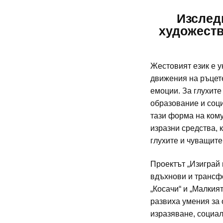
Изслед
художеств
Жестовият език е у
движения на ръцете
емоции. За глухите
образование и соци
тази форма на кому
изразни средства, 
глухите и чуващит
Проектът „Изиграй 
вдъхнови и трансф
„Косачи“ и „Малкия
развиха умения за
изразяване, социал