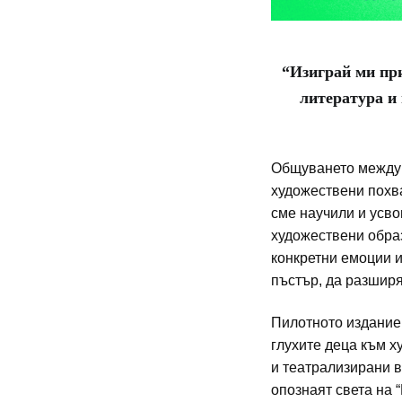
“Изиграй ми при
литература и 
Общуването между 
художествени похва
сме научили и усво
художествени обра
конкретни емоции и
пъстър, да разширя
Пилотното издание 
глухите деца към х
и театрализирани в
опознаят света на 