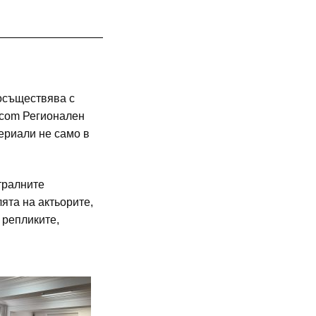
 осъществява с
acom Регионален
ериали не само в
тралните
ята на актьорите,
 репликите,