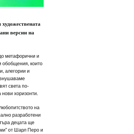
м художествената
рани версии на
до метафорични и
и обобщения, които
и, алегории и
, внушаваме
вят света по-
а нови хоризонти.
 любопитството на
циално разработени
атъра децата ще
зми” от Шарл Перо и