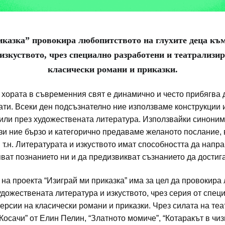
казка” провокира любопитството на глухите деца къ
изкуството, чрез специално разработени и театрализи
класически романи и приказки.
хората в съвременния свят е динамично и често прибягва 
ти. Всеки ден подсъзнателно ние използваме конструкции 
или през художествената литература. Използвайки синоним
зи ние бързо и категорично предаваме желаното послание
 т.н. Литературата и изкуството имат способността да напра
ват познанието ни и да предизвикват съзнанието да достиг
на проекта “Изиграй ми приказка” има за цел да провокира
удожествената литература и изкуството, чрез серия от спе
ерсии на класически романи и приказки. Чрез силата на те
“Косачи” от Елин Пелин, “Златното момиче”, “Котаракът в чи