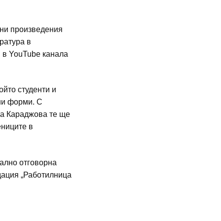
рни произведения
ратура в
и в YouTube канала
ойто студенти и
ни форми. С
ца Караджова те ще
ениците в
иално отговорна
ндация „Работилница