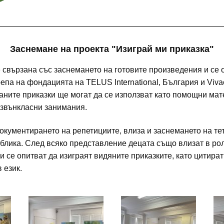
Заснемане на проекта "Изиграй ми приказка"
 свързана със заснемането на готовите произведения и се
епа на фондацията на TELUS International, България и Viv
аните приказки ще могат да се използват като помощни мат
извънкласни занимания.
документирането на репетициите, влиза и заснемането на те
блика. След всяко представление децата също влизат в рол
и се опитват да изиграят видяните приказките, като цитират
 език.