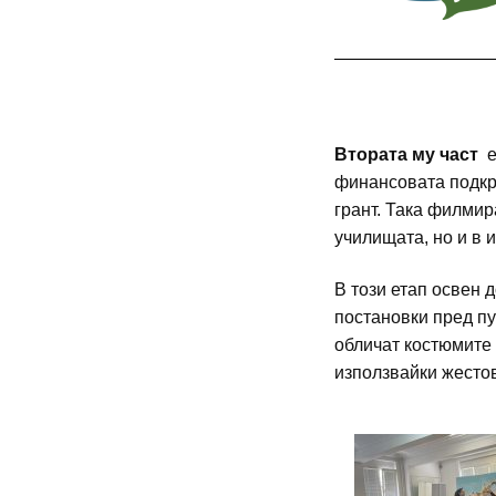
Втората му част
е
финансовата подкр
грант. Така филмир
училищата, но и в 
В този етап освен 
постановки пред пу
обличат костюмите 
използвайки жестов