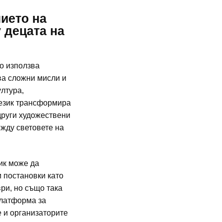
ието на
 децата на
о използва
ва сложни мисли и
ултура,
 език трансформира
други художествени
ежду световете на
ик може да
 постановки като
ври, но също така
платформа за
е и организаторите