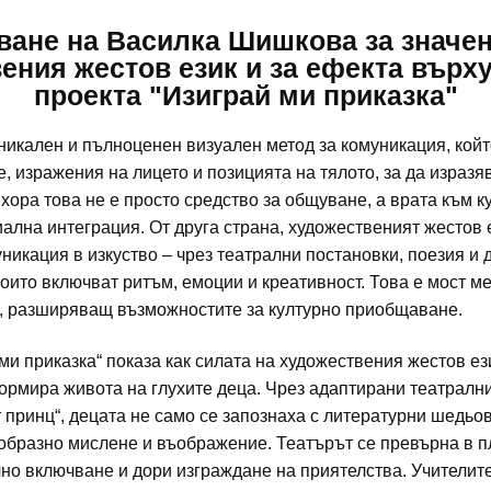
ване на Василка Шишкова за значен
ения жестов език и за ефекта върху
проекта "Изиграй ми приказка"
никален и пълноценен визуален метод за комуникация, койт
, изражения на лицето и позицията на тялото, за да изразя
 хора това не е просто средство за общуване, а врата към к
ална интеграция. От друга страна, художественият жестов
никация в изкуство – чрез театрални постановки, поезия и 
които включват ритъм, емоции и креативност. Това е мост м
е, разширяващ възможностите за културно приобщаване.
ми приказка“ показа как силата на художествения жестов ез
ормира живота на глухите деца. Чрез адаптирани театрални
т принц“, децата не само се запознаха с литературни шедьо
 образно мислене и въображение. Театърът се превърна в 
но включване и дори изграждане на приятелства. Учителит