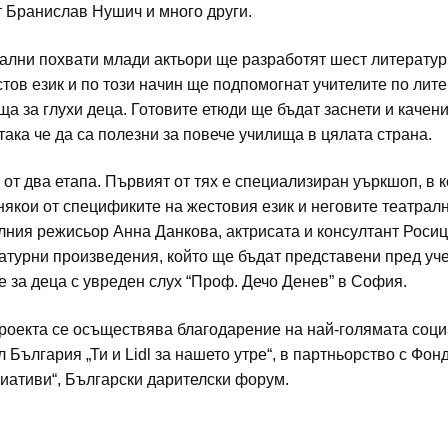
т Бранислав Нушич и много други.
ални похвати млади актьори ще разработят шест литерату
тов език и по този начин ще подпомогнат учителите по лите
а за глухи деца. Готовите етюди ще бъдат заснети и качен
така че да са полезни за повече училища в цялата страна.
 от два етапа. Първият от тях е специализиран уъркшоп, в к
някои от спецификите на жестовия език и неговите театрал
лния режисьор Анна Данкова, актрисата и консултант Роси
атурни произведения, който ще бъдат представени пред уч
 за деца с увреден слух “Проф. Дечо Денев” в София.
роекта се осъществява благодарение на най-голямата соц
 България „Ти и Lidl за нашето утре“, в партньорство с Фо
иативи“, Български дарителски форум.